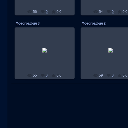
56
0
0.0
54
0
0.0
Фотография 3
Фотография 2
31.03.2022
31.03.2022
lipativa_mdm219
lipativa_mdm219
55
0
0.0
59
0
0.0