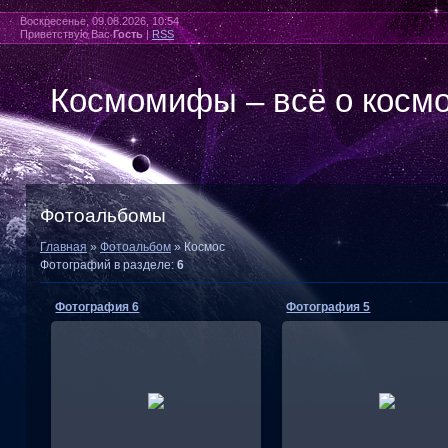
Воскресенье, 09.08.2026, 10:54
Приветствую Вас
Гость
|
RSS
Космомифы – всё о косм
Фотоальбомы
Главная
»
Фотоальбом
» Космос
Фотографий в разделе
:
6
Фотография 6
Фотография 5
31.03.2022
31.03.2022
lipativa_mdm219
lipativa_mdm219