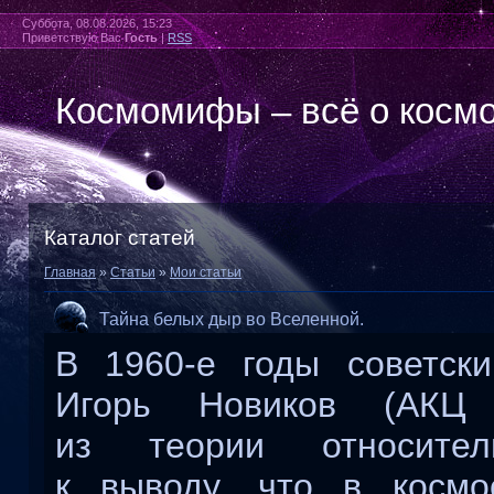
Суббота, 08.08.2026, 15:23
Приветствую Вас
Гость
|
RSS
Космомифы – всё о косм
Каталог статей
Главная
»
Статьи
»
Мои статьи
Тайна белых дыр во Вселенной.
В 1960-е годы советски
Игорь Новиков (АКЦ
из теории относител
к выводу, что в косм